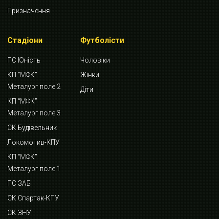
Призначення
Стадіони
Футболісти
ПС Юність
Чоловіки
КП “МФК”
Жінки
Металург поле 2
Діти
КП “МФК”
Металург поле 3
СК Будівельник
Локомотив-КПУ
КП “МФК”
Металург поле 1
ПС ЗАБ
СК Спартак-КПУ
СК ЗНУ