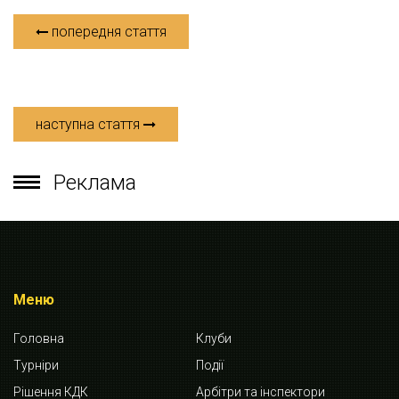
попередня стаття
наступна стаття
Реклама
Меню
Головна
Клуби
Турніри
Події
Рішення КДК
Арбітри та інспектори