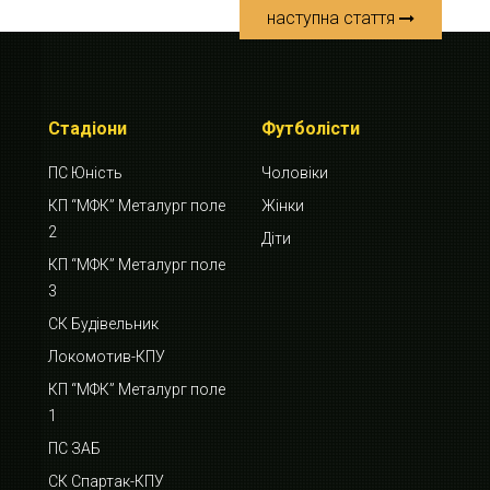
наступна стаття
Стадіони
Футболісти
ПС Юність
Чоловіки
КП “МФК” Металург поле
Жінки
2
Діти
КП “МФК” Металург поле
3
СК Будівельник
Локомотив-КПУ
КП “МФК” Металург поле
1
ПС ЗАБ
СК Спартак-КПУ