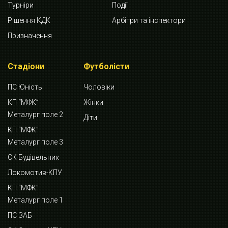
Турніри
Події
Рішення КДК
Арбітри та інспектори
Призначення
Стадіони
Футболісти
ПС Юність
Чоловіки
КП “МФК”
Жінки
Металург поле 2
Діти
КП “МФК”
Металург поле 3
СК Будівельник
Локомотив-КПУ
КП “МФК”
Металург поле 1
ПС ЗАБ