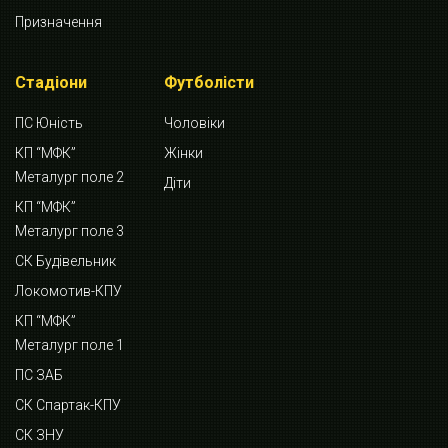
Призначення
Стадіони
Футболісти
ПС Юність
Чоловіки
КП “МФК”
Жінки
Металург поле 2
Діти
КП “МФК”
Металург поле 3
СК Будівельник
Локомотив-КПУ
КП “МФК”
Металург поле 1
ПС ЗАБ
СК Спартак-КПУ
СК ЗНУ