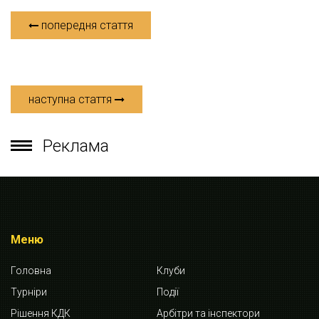
попередня стаття
наступна стаття
Реклама
Меню
Головна
Клуби
Турніри
Події
Рішення КДК
Арбітри та інспектори