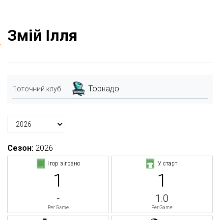
Змій Ілля
Торнадо
Поточний клуб
Сезон:
2026
Ігор зіграно
У старті
1
1
-
1.0
Per Game
Per Game