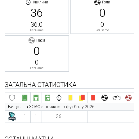
Хвилини
Голи
36
0
36.0
0
Per Game
Per Game
Паси
0
0
Per Game
ЗАГАЛЬНА СТАТИСТИКА
Вища ліга ЗОАФ з пляжного футболу 2026
1
1
36′