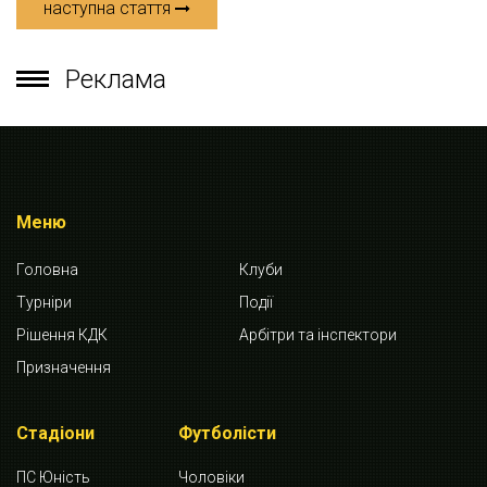
наступна стаття
Реклама
Меню
Головна
Клуби
Турніри
Події
Рішення КДК
Арбітри та інспектори
Призначення
Стадіони
Футболісти
ПС Юність
Чоловіки