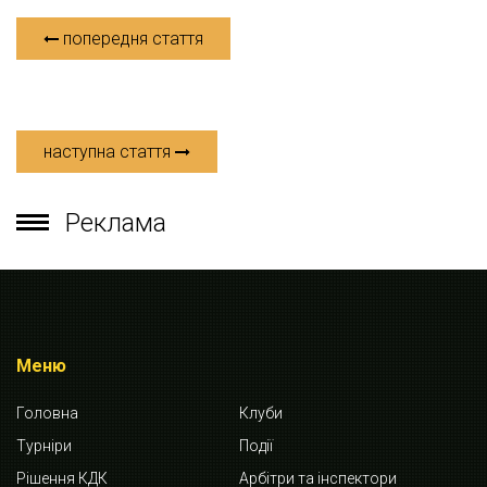
попередня стаття
наступна стаття
Реклама
Меню
Головна
Клуби
Турніри
Події
Рішення КДК
Арбітри та інспектори