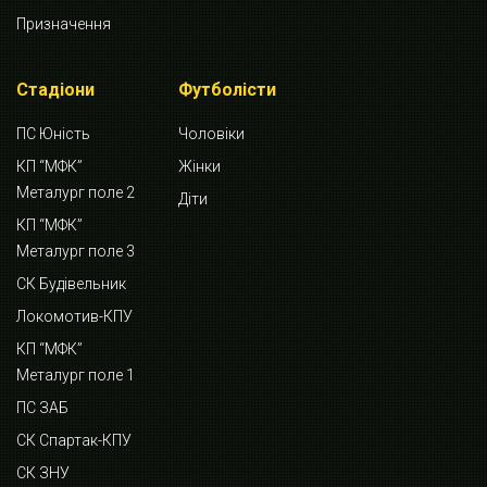
Призначення
Стадіони
Футболісти
ПС Юність
Чоловіки
КП “МФК”
Жінки
Металург поле 2
Діти
КП “МФК”
Металург поле 3
СК Будівельник
Локомотив-КПУ
КП “МФК”
Металург поле 1
ПС ЗАБ
СК Спартак-КПУ
СК ЗНУ