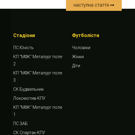
наступна стаття
Стадіони
Футболісти
ПС Юність
Чоловіки
КП “МФК” Металург поле
Жінки
2
Діти
КП “МФК” Металург поле
3
СК Будівельник
Локомотив-КПУ
КП “МФК” Металург поле
1
ПС ЗАБ
СК Спартак-КПУ