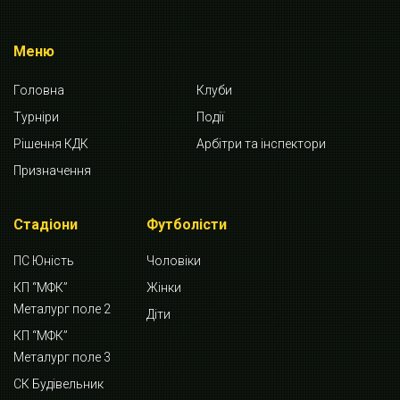
Меню
Головна
Клуби
Турніри
Події
Рішення КДК
Арбітри та інспектори
Призначення
Стадіони
Футболісти
ПС Юність
Чоловіки
КП “МФК”
Жінки
Металург поле 2
Діти
КП “МФК”
Металург поле 3
СК Будівельник