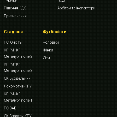
Турніри
Події
Рішення КДК
Арбітри та інспектори
Призначення
Стадіони
Футболісти
ПС Юність
Чоловіки
КП “МФК”
Жінки
Металург поле 2
Діти
КП “МФК”
Металург поле 3
СК Будівельник
Локомотив-КПУ
КП “МФК”
Металург поле 1
ПС ЗАБ
СК Спартак-КПУ