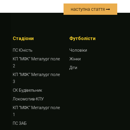
наступна стаття
Стадіони
Футболісти
ПС Юність
Чоловіки
КП “МФК” Металург поле
Жінки
2
Діти
КП “МФК” Металург поле
3
СК Будівельник
Локомотив-КПУ
КП “МФК” Металург поле
1
ПС ЗАБ