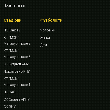
Призначення
Стадіони
Футболісти
ПС Юність
Чоловіки
КП “МФК”
Жінки
Металург поле 2
Діти
КП “МФК”
Металург поле 3
СК Будівельник
Локомотив-КПУ
КП “МФК”
Металург поле 1
ПС ЗАБ
СК Спартак-КПУ
СК ЗНУ