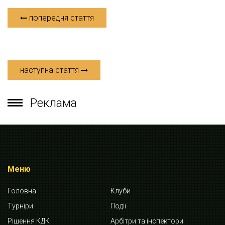
попередня стаття
наступна стаття
Реклама
Меню
Головна
Клуби
Турніри
Події
Рішення КДК
Арбітри та інспектори