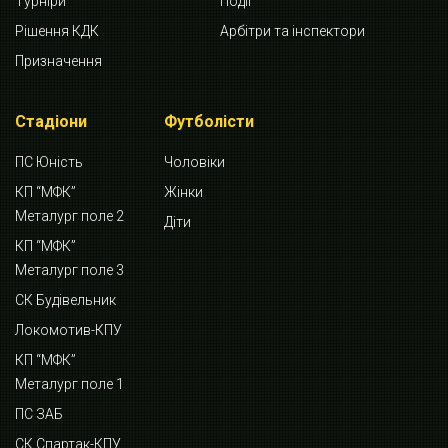
Турніри
Події
Рішення КДК
Арбітри та інспектори
Призначення
Стадіони
Футболісти
ПС Юність
Чоловіки
КП “МФК”
Жінки
Металург поле 2
Діти
КП “МФК”
Металург поле 3
СК Будівельник
Локомотив-КПУ
КП “МФК”
Металург поле 1
ПС ЗАБ
СК Спартак-КПУ