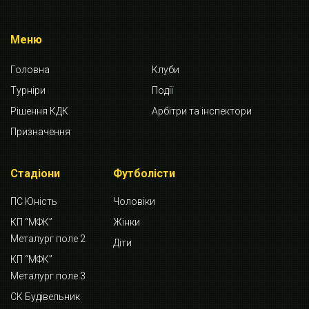
Меню
Головна
Клуби
Турніри
Події
Рішення КДК
Арбітри та інспектори
Призначення
Стадіони
Футболісти
ПС Юність
Чоловіки
КП “МФК”
Жінки
Металург поле 2
Діти
КП “МФК”
Металург поле 3
СК Будівельник