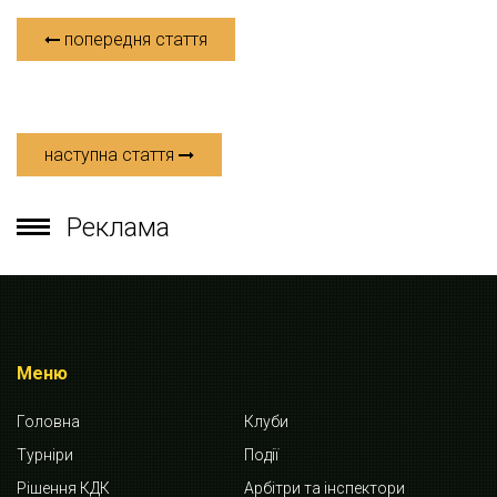
попередня стаття
наступна стаття
Реклама
Меню
Головна
Клуби
Турніри
Події
Рішення КДК
Арбітри та інспектори