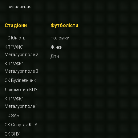
Призначення
Стадіони
Футболісти
ПС Юність
Чоловіки
КП “МФК”
Жінки
Металург поле 2
Діти
КП “МФК”
Металург поле 3
СК Будівельник
Локомотив-КПУ
КП “МФК”
Металург поле 1
ПС ЗАБ
СК Спартак-КПУ
СК ЗНУ