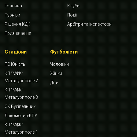
Головна
Клуби
Турніри
Події
Рішення КДК
Арбітри та інспектори
Призначення
Стадіони
Футболісти
ПС Юність
Чоловіки
КП “МФК”
Жінки
Металург поле 2
Діти
КП “МФК”
Металург поле 3
СК Будівельник
Локомотив-КПУ
КП “МФК”
Металург поле 1