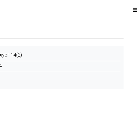
лург 14(2)
4