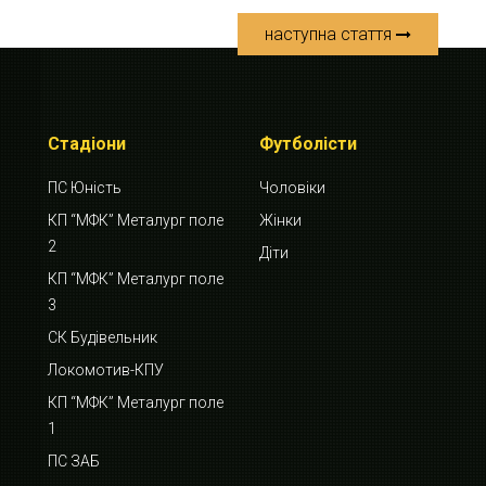
наступна стаття
Стадіони
Футболісти
ПС Юність
Чоловіки
КП “МФК” Металург поле
Жінки
2
Діти
КП “МФК” Металург поле
3
СК Будівельник
Локомотив-КПУ
КП “МФК” Металург поле
1
ПС ЗАБ