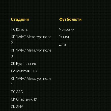
Стадіони
Футболісти
ПС Юність
Чоловіки
КП “МФК” Металург поле
Жінки
2
Діти
КП “МФК” Металург поле
3
СК Будівельник
Локомотив-КПУ
КП “МФК” Металург поле
1
ПС ЗАБ
СК Спартак-КПУ
СК ЗНУ