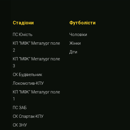
Стадіони
Футболісти
ПС Юність
Чоловіки
КП “МФК” Металург поле
Жінки
2
Діти
КП “МФК” Металург поле
3
СК Будівельник
Локомотив-КПУ
КП “МФК” Металург поле
1
ПС ЗАБ
СК Спартак-КПУ
СК ЗНУ