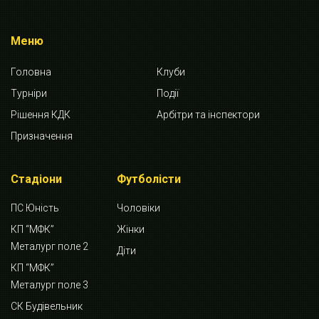
Меню
Головна
Клуби
Турніри
Події
Рішення КДК
Арбітри та інспектори
Призначення
Стадіони
Футболісти
ПС Юність
Чоловіки
КП “МФК”
Жінки
Металург поле 2
Діти
КП “МФК”
Металург поле 3
СК Будівельник