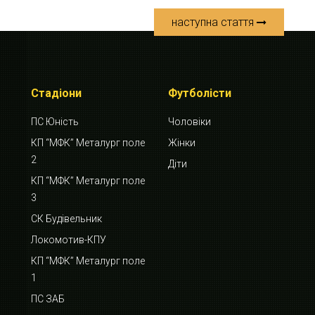
наступна стаття
Стадіони
Футболісти
ПС Юність
Чоловіки
КП “МФК” Металург поле
Жінки
2
Діти
КП “МФК” Металург поле
3
СК Будівельник
Локомотив-КПУ
КП “МФК” Металург поле
1
ПС ЗАБ