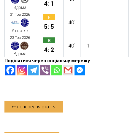
4:1
Вдома
31 Тра 2026
н
40`
5:5
У гостях
23 Тра 2026
в
40`
1
4:2
Вдома
Поділитися через соціальну мережу:
попередня стаття