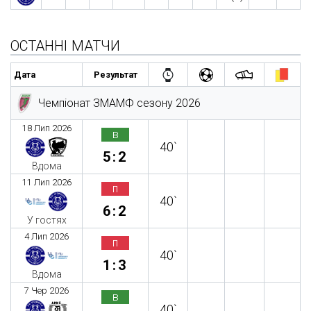
ОСТАННІ МАТЧИ
Дата
Результат
Чемпіонат ЗМАМФ сезону 2026
18 Лип 2026
в
40`
5:2
Вдома
11 Лип 2026
п
40`
6:2
У гостях
4 Лип 2026
п
40`
1:3
Вдома
7 Чер 2026
в
40`