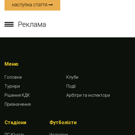
наступна стаття
Реклама
Меню
Головна
Клуби
Турніри
Події
Рішення КДК
Арбітри та інспектори
Призначення
Стадіони
Футболісти
ПС Юність
Чоловіки