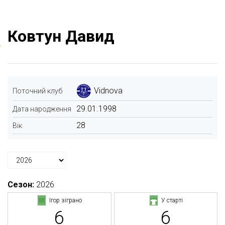
Ковтун Давид
Vidnova
Поточний клуб
29.01.1998
Дата народження
28
Вік
Сезон:
2026
Ігор зіграно
У старті
6
6