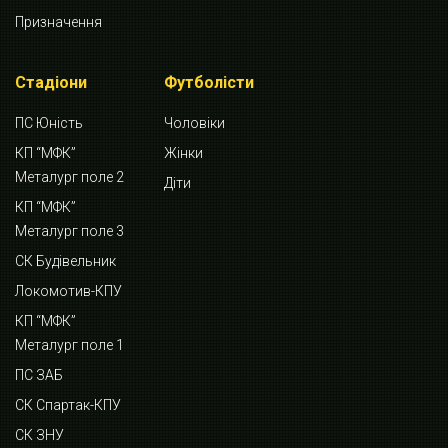
Призначення
Стадіони
Футболісти
ПС Юність
Чоловіки
КП “МФК”
Жінки
Металург поле 2
Діти
КП “МФК”
Металург поле 3
СК Будівельник
Локомотив-КПУ
КП “МФК”
Металург поле 1
ПС ЗАБ
СК Спартак-КПУ
СК ЗНУ