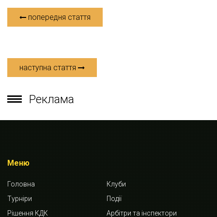
попередня стаття
наступна стаття
Реклама
Меню
Головна
Клуби
Турніри
Події
Рішення КДК
Арбітри та інспектори