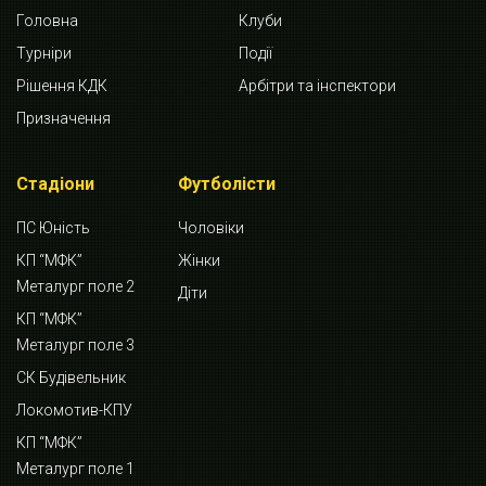
Головна
Клуби
Турніри
Події
Рішення КДК
Арбітри та інспектори
Призначення
Стадіони
Футболісти
ПС Юність
Чоловіки
КП “МФК”
Жінки
Металург поле 2
Діти
КП “МФК”
Металург поле 3
СК Будівельник
Локомотив-КПУ
КП “МФК”
Металург поле 1