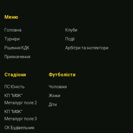
Меню
Головна
Клуби
Турніри
Події
Рішення КДК
Арбітри та інспектори
Призначення
Стадіони
Футболісти
ПС Юність
Чоловіки
КП “МФК”
Жінки
Металург поле 2
Діти
КП “МФК”
Металург поле 3
СК Будівельник