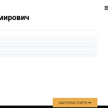
мирович
наступна стаття