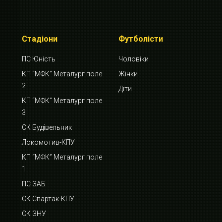
Стадіони
Футболісти
ПС Юність
Чоловіки
КП “МФК” Металург поле
Жінки
2
Діти
КП “МФК” Металург поле
3
СК Будівельник
Локомотив-КПУ
КП “МФК” Металург поле
1
ПС ЗАБ
СК Спартак-КПУ
СК ЗНУ