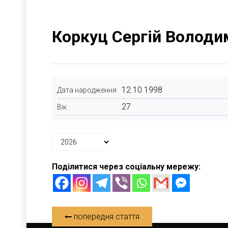
Коркуц Сергій Володи
12.10.1998
Дата народження
27
Вік
Поділитися через соціальну мережу:
попередня стаття