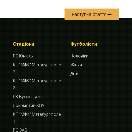
наступна стаття
Стадіони
Футболісти
ПС Юність
Чоловіки
КП “МФК” Металург поле
Жінки
2
Діти
КП “МФК” Металург поле
3
СК Будівельник
Локомотив-КПУ
КП “МФК” Металург поле
1
ПС ЗАБ