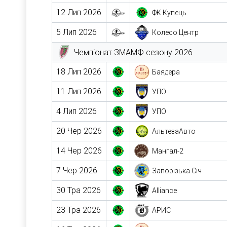
12 Лип 2026
ФК Купець
5 Лип 2026
Колесо Центр
Чемпіонат ЗМАМФ сезону 2026
18 Лип 2026
Баядера
11 Лип 2026
УПО
4 Лип 2026
УПО
20 Чер 2026
АльтезаАвто
14 Чер 2026
Мангал-2
7 Чер 2026
Запорізька Січ
30 Тра 2026
Alliance
23 Тра 2026
АРИС