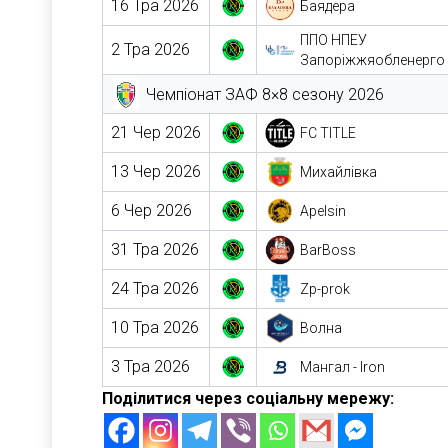
16 Тра 2026
Баядера
ППО НПЕУ
2 Тра 2026
Запоріжжяобленерго
Чемпіонат ЗАФ 8×8 сезону 2026
21 Чер 2026
FC TITLE
13 Чер 2026
Михайлівка
6 Чер 2026
Apelsin
31 Тра 2026
BarBoss
24 Тра 2026
Zp-prok
10 Тра 2026
Волна
3 Тра 2026
Мангал - Iron
Поділитися через соціальну мережу: