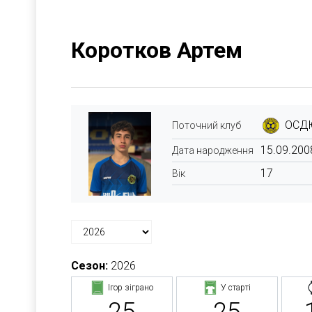
Коротков Артем
ОСДЮ
Поточний клуб
15.09.200
Дата народження
17
Вік
Сезон:
2026
Ігор зіграно
У старті
25
25