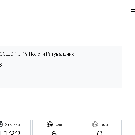
СШОР U-19 Пологи Рятувальник
8
Хвилини
Голи
Паси
1132
6
0