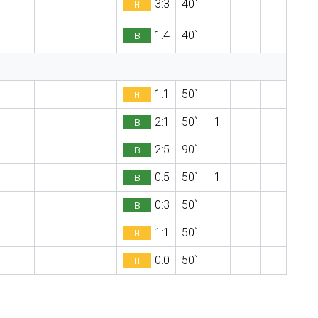
н
3:3
40`
в
1:4
40`
н
1:1
50`
в
2:1
50`
1
в
2:5
90`
в
0:5
50`
1
в
0:3
50`
н
1:1
50`
н
0:0
50`