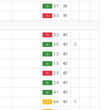
в
5:1
36`
п
6:3
36`
п
0:2
40`
в
6:0
40`
2
в
1:2
40`
в
1:5
40`
п
2:5
40`
в
2:4
40`
в
4:1
40`
н
6:6
40`
1