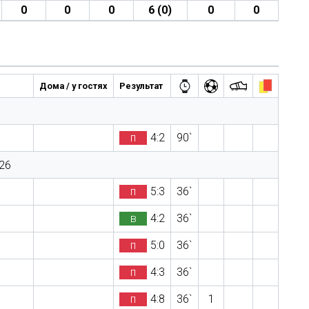
0
0
0
6 (0)
0
0
Дома / у гостях
Результат
п
4:2
90`
26
п
5:3
36`
в
4:2
36`
п
5:0
36`
п
4:3
36`
п
4:8
36`
1