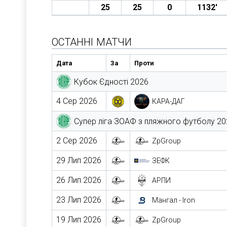
25
25
0
1132′
ОСТАННІ МАТЧИ
Дата
За
Проти
Кубок Єдності 2026
4 Сер 2026
КАРА-ДАГ
Супер ліга ЗОАФ з пляжного футболу 20
2 Сер 2026
ZpGroup
29 Лип 2026
ЗЕФК
26 Лип 2026
АРПИ
23 Лип 2026
Мангал - Iron
19 Лип 2026
ZpGroup