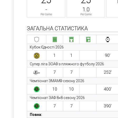
-
1.0
Per Game
Per Game
ЗАГАЛЬНА СТАТИСТИКА
Кубок Єдності 2026
1
1
90′
Супер ліга ЗОАФ з пляжного футболу 2026
7
7
252′
Чемпіонат ЗМАМФ сезону 2026
10
10
400′
Чемпіонат ЗАФ 8×8 сезону 2026
7
7
390′
Повна: