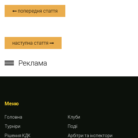
попередня стаття
наступна стаття
Реклама
Меню
Головна
Клуби
Турніри
Події
Рішення КДК
Арбітри та інспектори