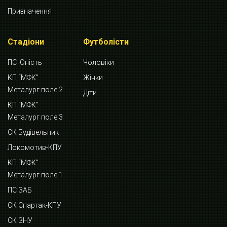
Призначення
Стадіони
Футболісти
ПС Юність
Чоловіки
КП “МФК”
Жінки
Металург поле 2
Діти
КП “МФК”
Металург поле 3
СК Будівельник
Локомотив-КПУ
КП “МФК”
Металург поле 1
ПС ЗАБ
СК Спартак-КПУ
СК ЗНУ