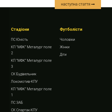
наступна стаття
Стадіони
Футболісти
ПС Юність
Чоловіки
КП “МФК” Металург поле
Жінки
2
Діти
КП “МФК” Металург поле
3
СК Будівельник
Локомотив-КПУ
КП “МФК” Металург поле
1
ПС ЗАБ
СК Спартак-КПУ