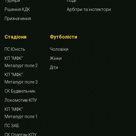
Турніри
Події
Рішення КДК
Арбітри та інспектори
Призначення
Стадіони
Футболісти
ПС Юність
Чоловіки
КП “МФК”
Жінки
Металург поле 2
Діти
КП “МФК”
Металург поле 3
СК Будівельник
Локомотив-КПУ
КП “МФК”
Металург поле 1
ПС ЗАБ
СК Спартак-КПУ