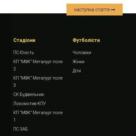
наступна стаття
Стадіони
Футболісти
ПС Юність
Чоловіки
КП “МФК” Металург поле
Жінки
2
Діти
КП “МФК” Металург поле
3
СК Будівельник
Локомотив-КПУ
КП “МФК” Металург поле
1
ПС ЗАБ