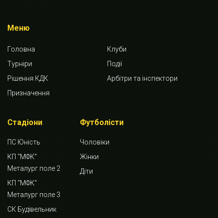
Меню
Головна
Клуби
Турніри
Події
Рішення КДК
Арбітри та інспектори
Призначення
Стадіони
Футболісти
ПС Юність
Чоловіки
КП “МФК”
Жінки
Металург поле 2
Діти
КП “МФК”
Металург поле 3
СК Будівельник