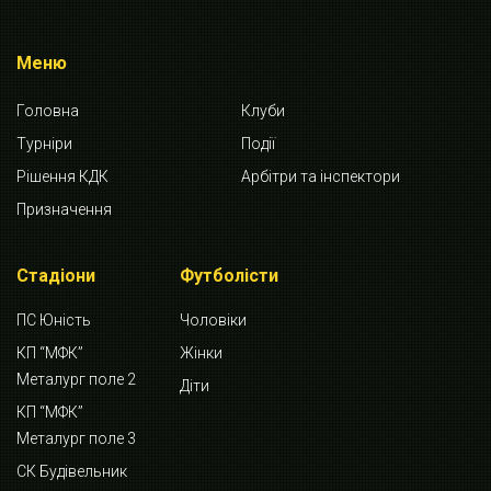
Меню
Головна
Клуби
Турніри
Події
Рішення КДК
Арбітри та інспектори
Призначення
Стадіони
Футболісти
ПС Юність
Чоловіки
КП “МФК”
Жінки
Металург поле 2
Діти
КП “МФК”
Металург поле 3
СК Будівельник