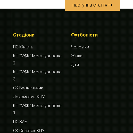
наступна стаття
Стадіони
Футболісти
ПС Юність
Чоловіки
КП “МФК” Металург поле
Жінки
2
Діти
КП “МФК” Металург поле
3
СК Будівельник
Локомотив-КПУ
КП “МФК” Металург поле
1
ПС ЗАБ
СК Спартак-КПУ