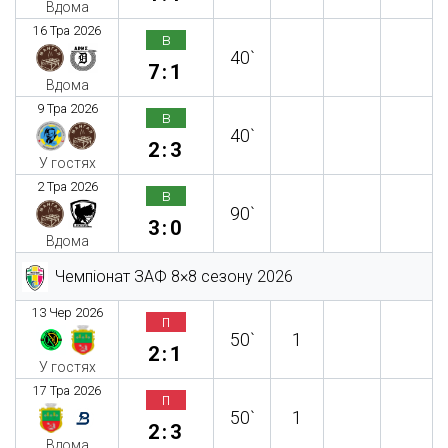
Вдома
16 Тра 2026
в
40`
7:1
Вдома
9 Тра 2026
в
40`
2:3
У гостях
2 Тра 2026
в
90`
3:0
Вдома
Чемпіонат ЗАФ 8×8 сезону 2026
13 Чер 2026
п
50`
1
2:1
У гостях
17 Тра 2026
п
50`
1
2:3
Вдома