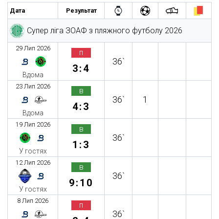
Дата
Результат
Супер ліга ЗОАФ з пляжного футболу 2026
29 Лип 2026
п
36`
3:4
Вдома
23 Лип 2026
в
36`
1
4:3
Вдома
19 Лип 2026
в
36`
1:3
У гостях
12 Лип 2026
в
36`
9:10
У гостях
8 Лип 2026
п
36`