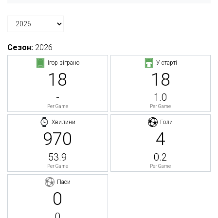
Сезон:
2026
Ігор зіграно
У старті
18
18
-
1.0
Per Game
Per Game
Хвилини
Голи
970
4
53.9
0.2
Per Game
Per Game
Паси
0
0