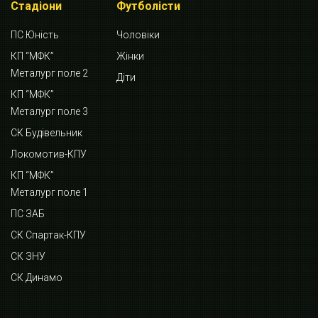
Стадіони
Футболісти
ПС Юність
Чоловіки
КП “МФК”
Жінки
Металург поле 2
Діти
КП “МФК”
Металург поле 3
СК Будівельник
Локомотив-КПУ
КП “МФК”
Металург поле 1
ПС ЗАБ
СК Спартак-КПУ
СК ЗНУ
СК Динамо