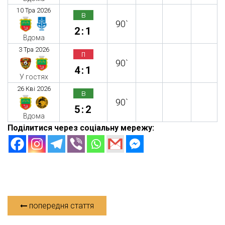
10 Тра 2026
в
90`
2:1
Вдома
3 Тра 2026
п
90`
4:1
У гостях
26 Кві 2026
в
90`
5:2
Вдома
Поділитися через соціальну мережу:
попередня стаття