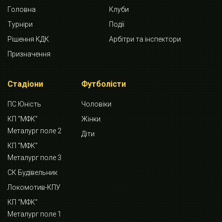
Головна
Клуби
Турніри
Події
Рішення КДК
Арбітри та інспектори
Призначення
Стадіони
Футболісти
ПС Юність
Чоловіки
КП “МФК”
Жінки
Металург поле 2
Діти
КП “МФК”
Металург поле 3
СК Будівельник
Локомотив-КПУ
КП “МФК”
Металург поле 1