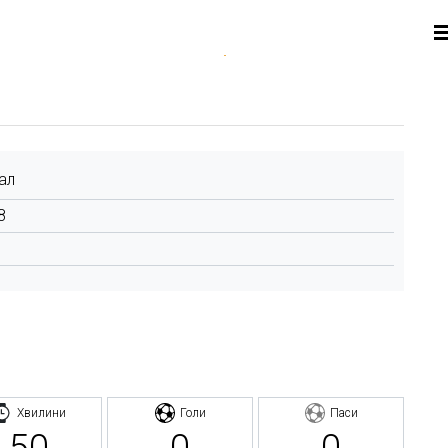
ал
8
Хвилини
Голи
Паси
50
0
0