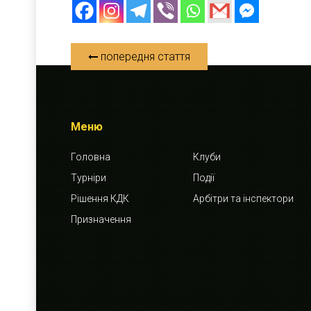
попередня стаття
Меню
Головна
Клуби
Турніри
Події
Рішення КДК
Арбітри та інспектори
Призначення