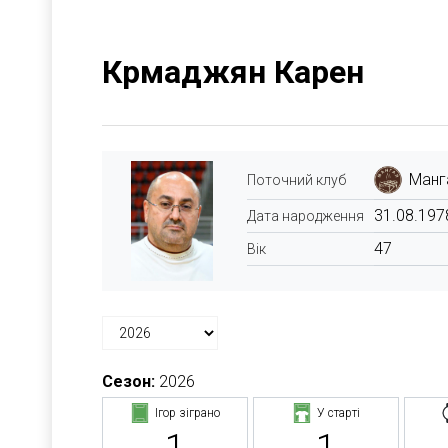
Крмаджян Карен
Манг
Поточний клуб
31.08.197
Дата народження
47
Вік
Сезон:
2026
Ігор зіграно
У старті
1
1