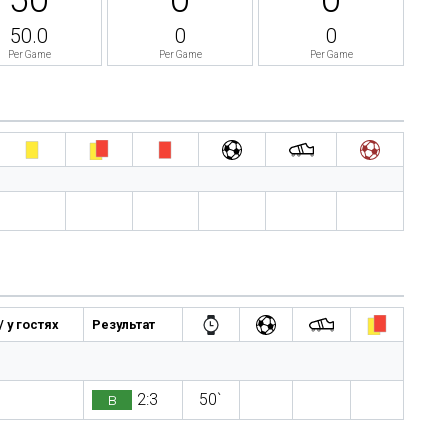
50.0
0
0
Per Game
Per Game
Per Game
 у гостях
Результат
в
2:3
50`