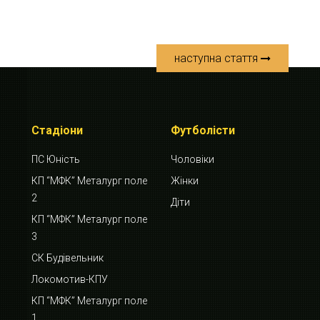
наступна стаття
Стадіони
Футболісти
ПС Юність
Чоловіки
КП “МФК” Металург поле
Жінки
2
Діти
КП “МФК” Металург поле
3
СК Будівельник
Локомотив-КПУ
КП “МФК” Металург поле
1