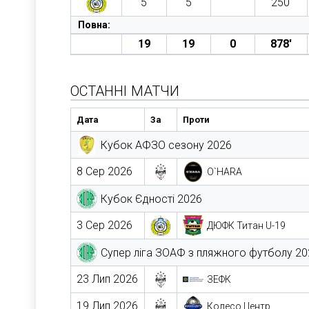
5
5
250′
Повна:
19
19
0
878′
ОСТАННІ МАТЧИ
Дата
За
Проти
Кубок АФЗО сезону 2026
8 Сер 2026
O`HARA
Кубок Єдності 2026
3 Сер 2026
ДЮФК Титан U-19
Супер ліга ЗОАФ з пляжного футболу 20
23 Лип 2026
ЗЕФК
19 Лип 2026
Колесо Центр