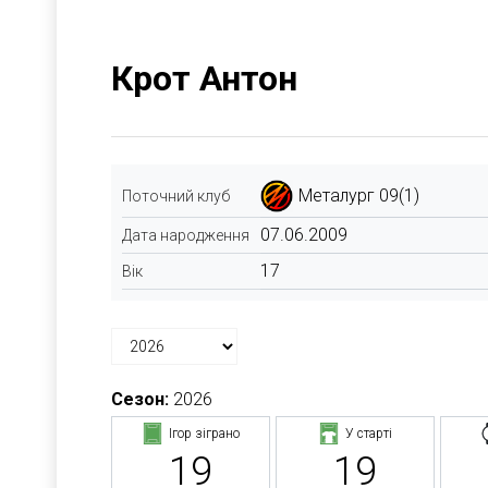
Крот Антон
Металург 09(1)
Поточний клуб
07.06.2009
Дата народження
17
Вік
Сезон:
2026
Ігор зіграно
У старті
19
19