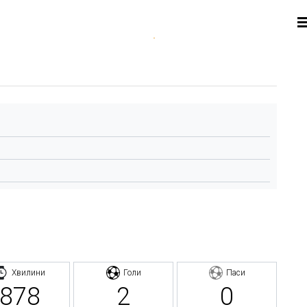
Хвилини
Голи
Паси
878
2
0