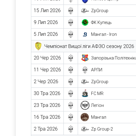
15 Лип 2026
ZpGroup
9 Лип 2026
ФК Купець
5 Лип 2026
Мангал - Iron
Чемпіонат Вищої ліги АФЗО сезону 2026
20 Чер 2026
Запорізька Політехнік
11 Чер 2026
АРПИ
2 Чер 2026
ZpGroup
30 Тра 2026
FC MR
23 Тра 2026
Легіон
16 Тра 2026
Мангал
2 Тра 2026
Zp Group-2