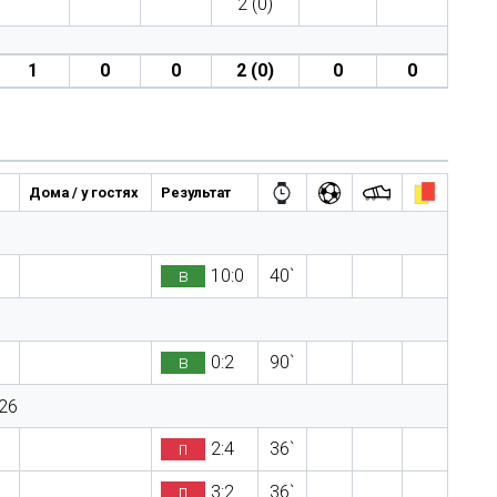
2 (0)
1
0
0
2 (0)
0
0
Дома / у гостях
Результат
в
10:0
40`
в
0:2
90`
26
п
2:4
36`
п
3:2
36`