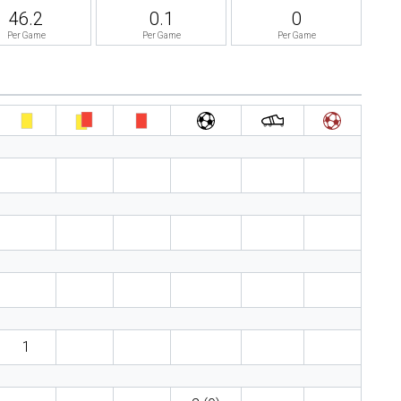
46.2
0.1
0
Per Game
Per Game
Per Game
1