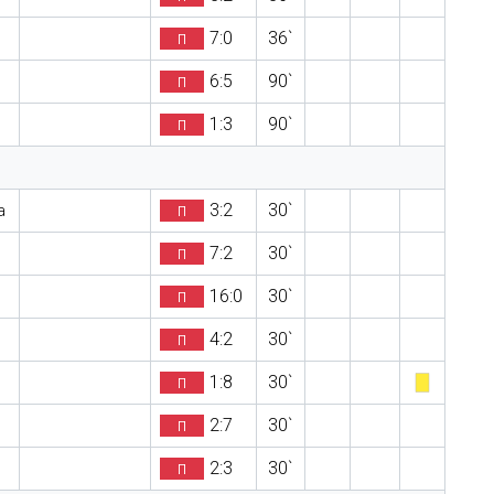
п
7:0
36`
п
6:5
90`
п
1:3
90`
п
3:2
30`
а
п
7:2
30`
п
16:0
30`
п
4:2
30`
п
1:8
30`
п
2:7
30`
п
2:3
30`