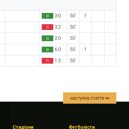
в
3:0
50`
1
п
3:2
50`
в
2:0
50`
в
6:0
50`
1
п
1:3
50`
наступна стаття
Стадіони
Футболісти