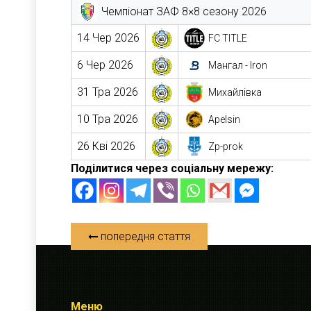
Чемпіонат ЗАФ 8×8 сезону 2026
14 Чер 2026
FC TITLE
6 Чер 2026
Мангал - Iron
31 Тра 2026
Михайлівка
10 Тра 2026
Apelsin
26 Кві 2026
Zp-prok
Поділитися через соціальну мережу:
попередня стаття
Меню