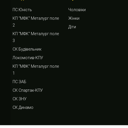
ПС Юність
Чоловіки
КП “МФК” Металург поле
Жінки
2
Діти
КП “МФК” Металург поле
3
СК Будівельник
Локомотив-КПУ
КП “МФК” Металург поле
1
ПС ЗАБ
СК Спартак-КПУ
СК ЗНУ
СК Динамо