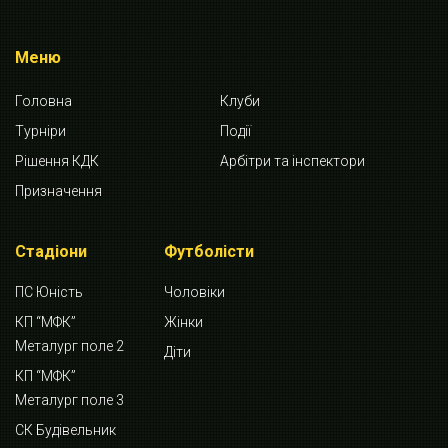
Меню
Головна
Клуби
Турніри
Події
Рішення КДК
Арбітри та інспектори
Призначення
Стадіони
Футболісти
ПС Юність
Чоловіки
КП “МФК”
Жінки
Металург поле 2
Діти
КП “МФК”
Металург поле 3
СК Будівельник