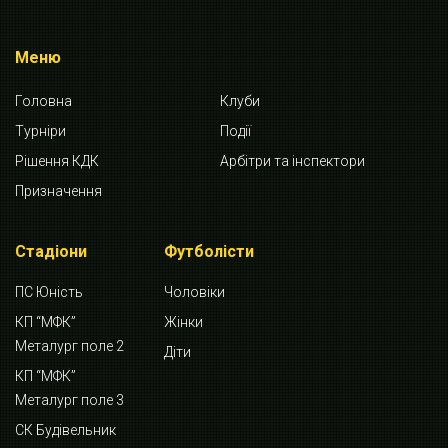
Меню
Головна
Клуби
Турніри
Події
Рішення КДК
Арбітри та інспектори
Призначення
Стадіони
Футболісти
ПС Юність
Чоловіки
КП “МФК”
Жінки
Металург поле 2
Діти
КП “МФК”
Металург поле 3
СК Будівельник