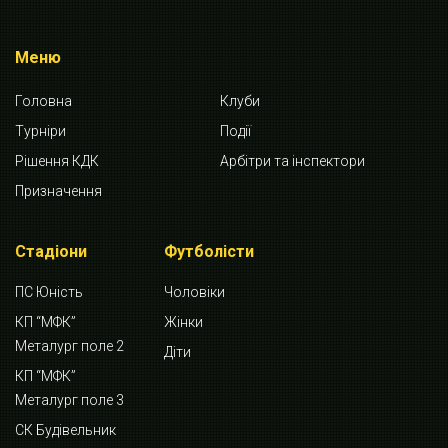
Меню
Головна
Клуби
Турніри
Події
Рішення КДК
Арбітри та інспектори
Призначення
Стадіони
Футболісти
ПС Юність
Чоловіки
КП “МФК”
Жінки
Металург поле 2
Діти
КП “МФК”
Металург поле 3
СК Будівельник