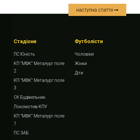
наступна стаття
Стадіони
Футболісти
ПС Юність
Чоловіки
КП “МФК” Металург поле
Жінки
2
Діти
КП “МФК” Металург поле
3
СК Будівельник
Локомотив-КПУ
КП “МФК” Металург поле
1
ПС ЗАБ