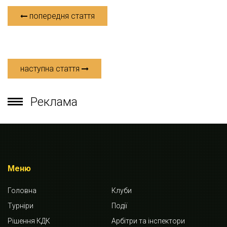
попередня стаття
наступна стаття
Реклама
Меню
Головна
Клуби
Турніри
Події
Рішення КДК
Арбітри та інспектори