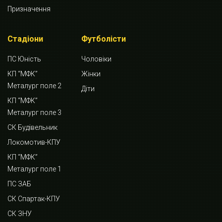
Призначення
Стадіони
Футболісти
ПС Юність
Чоловіки
КП “МФК”
Жінки
Металург поле 2
Діти
КП “МФК”
Металург поле 3
СК Будівельник
Локомотив-КПУ
КП “МФК”
Металург поле 1
ПС ЗАБ
СК Спартак-КПУ
СК ЗНУ