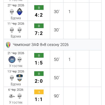
27 Чер 2026
в
30`
1
4:2
Вдома
11 Чер 2026
в
30`
7:2
Вдома
Чемпіонат ЗАФ 8×8 сезону 2026
21 Чер 2026
в
50`
1
1:5
У гостях
13 Чер 2026
в
50`
2:0
Вдома
6 Чер 2026
н
90`
1:1
У гостях