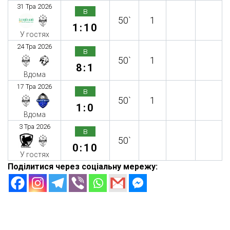
31 Тра 2026
в
50`
1
1:10
У гостях
24 Тра 2026
в
50`
1
8:1
Вдома
17 Тра 2026
в
50`
1
1:0
Вдома
3 Тра 2026
в
50`
0:10
У гостях
Поділитися через соціальну мережу: