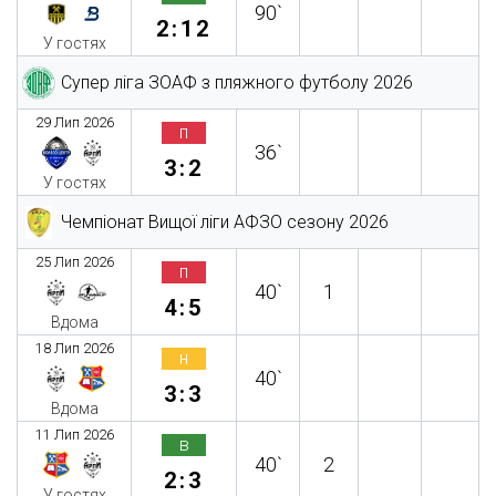
90`
2:12
У гостях
Супер ліга ЗОАФ з пляжного футболу 2026
29 Лип 2026
п
36`
3:2
У гостях
Чемпіонат Вищої ліги АФЗО сезону 2026
25 Лип 2026
п
40`
1
4:5
Вдома
18 Лип 2026
н
40`
3:3
Вдома
11 Лип 2026
в
40`
2
2:3
У гостях