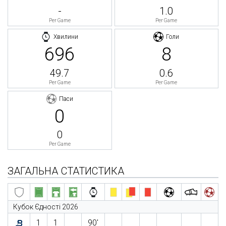
-
1.0
Per Game
Per Game
Хвилини
Голи
696
8
49.7
0.6
Per Game
Per Game
Паси
0
0
Per Game
ЗАГАЛЬНА СТАТИСТИКА
Кубок Єдності 2026
1
1
90′