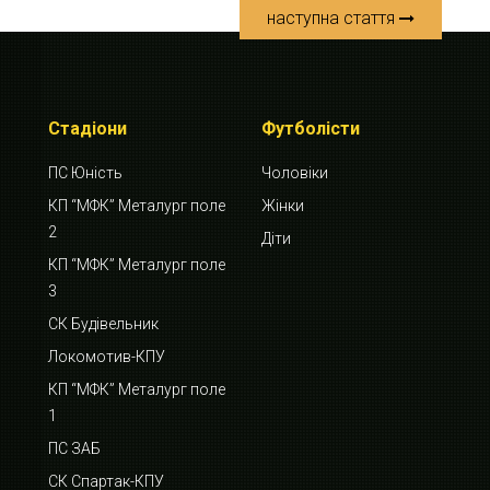
наступна стаття
Стадіони
Футболісти
ПС Юність
Чоловіки
КП “МФК” Металург поле
Жінки
2
Діти
КП “МФК” Металург поле
3
СК Будівельник
Локомотив-КПУ
КП “МФК” Металург поле
1
ПС ЗАБ
СК Спартак-КПУ