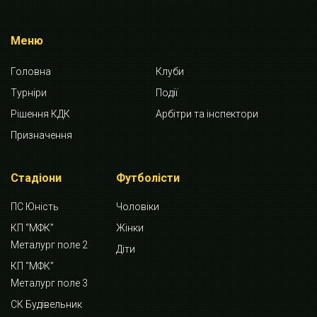
Меню
Головна
Клуби
Турніри
Події
Рішення КДК
Арбітри та інспектори
Призначення
Стадіони
Футболісти
ПС Юність
Чоловіки
КП “МФК”
Жінки
Металург поле 2
Діти
КП “МФК”
Металург поле 3
СК Будівельник