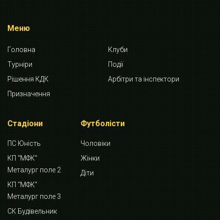
Меню
Головна
Клуби
Турніри
Події
Рішення КДК
Арбітри та інспектори
Призначення
Стадіони
Футболісти
ПС Юність
Чоловіки
КП “МФК”
Жінки
Металург поле 2
Діти
КП “МФК”
Металург поле 3
СК Будівельник