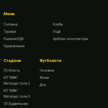
Меню
Головна
Клуби
Турніри
Події
Рішення КДК
Арбітри та інспектори
Призначення
Стадіони
Футболісти
ПС Юність
Чоловіки
КП “МФК”
Жінки
Металург поле 2
Діти
КП “МФК”
Металург поле 3
СК Будівельник