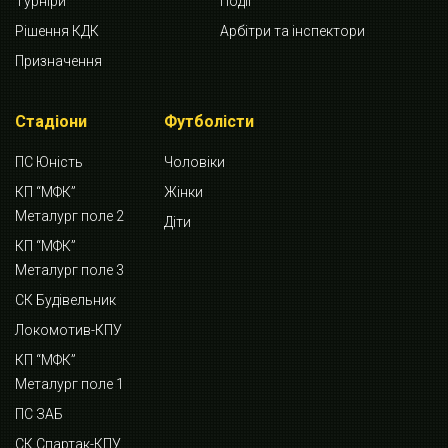
Турніри
Події
Рішення КДК
Арбітри та інспектори
Призначення
Стадіони
Футболісти
ПС Юність
Чоловіки
КП “МФК”
Жінки
Металург поле 2
Діти
КП “МФК”
Металург поле 3
СК Будівельник
Локомотив-КПУ
КП “МФК”
Металург поле 1
ПС ЗАБ
СК Спартак-КПУ