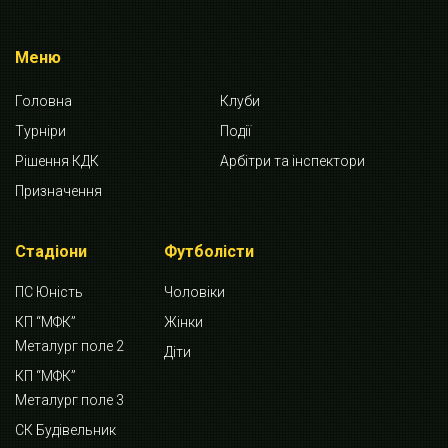
Меню
Головна
Клуби
Турніри
Події
Рішення КДК
Арбітри та інспектори
Призначення
Стадіони
Футболісти
ПС Юність
Чоловіки
КП “МФК”
Жінки
Металург поле 2
Діти
КП “МФК”
Металург поле 3
СК Будівельник