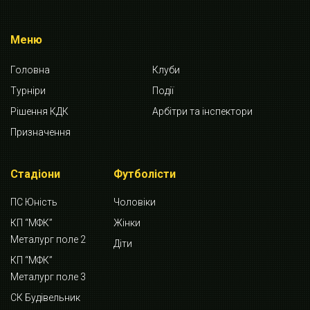
Меню
Головна
Клуби
Турніри
Події
Рішення КДК
Арбітри та інспектори
Призначення
Стадіони
Футболісти
ПС Юність
Чоловіки
КП “МФК”
Жінки
Металург поле 2
Діти
КП “МФК”
Металург поле 3
СК Будівельник