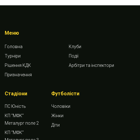
Меню
Головна
Клуби
Турніри
Події
Рішення КДК
Арбітри та інспектори
Призначення
Стадіони
Футболісти
ПС Юність
Чоловіки
КП “МФК”
Жінки
Металург поле 2
Діти
КП “МФК”